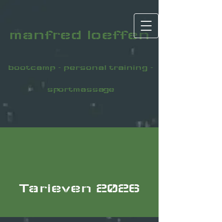
manfred loeffen
bootcamp - personal training -
sportmassage
Tarieven 2026